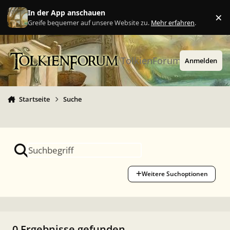
Zu Inhalt springen
In der App anschauen
×
Ig
Greife bequemer auf unsere Website zu.
Mehr erfahren
.
TolkienForum
Anmelden
Startseite
Suche
Weitere Suchoptionen
0 Ergebnisse gefunden