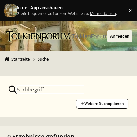
Zu Inhalt springen
In der App anschauen
×
Ig
Greife bequemer auf unsere Website zu.
Mehr erfahren
.
TolkienForum
Anmelden
Startseite
Suche
Weitere Suchoptionen
0 Ergebnisse gefunden