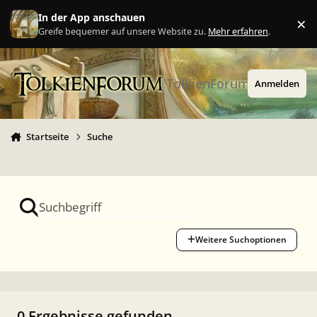
Zu Inhalt springen
In der App anschauen
×
Ig
Greife bequemer auf unsere Website zu.
Mehr erfahren
.
TolkienForum
Anmelden
Startseite
Suche
Weitere Suchoptionen
0 Ergebnisse gefunden