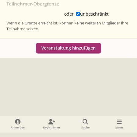
Teilnehmer-Obergrenze
oder
unbeschränkt
Wenn die Grenze erreicht ist, können keine weiteren Mitglieder ihre
Teilnahme setzen.
Veranstaltung hinzufügen
Heller Modus
Dunkler Modus
Systemeinstellung
Anmelden
Registrieren
Suche
Menu
Sprache
Datenschutzerklärung
Cookies
Impressum