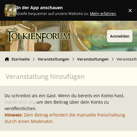
Zu Inhalt springen
In der App anschauen
×
Ig
Greife bequemer auf unsere Website zu.
Mehr erfahren
.
TolkienForum
Anmelden
Startseite
Veranstaltungen
Veranstaltungen
Veranstal
Veranstaltung hinzufügen
Du schreibst als ein Gast. Wenn du bereits ein Konto hast,
melde dich an
, um den Beitrag über dein Konto zu
veröffentlichen.
Hinweis:
Dein Betrag erfordert die manuelle Freischaltung
durch einen Moderator.