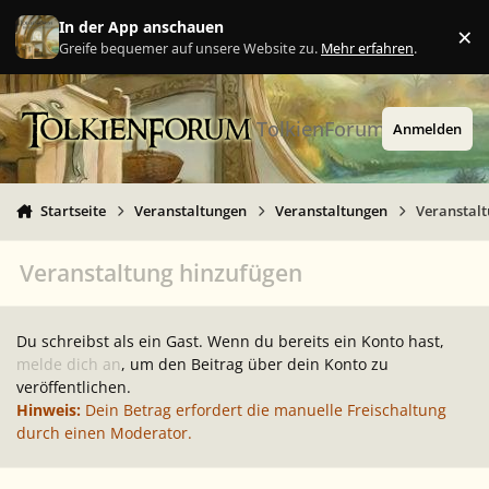
Zu Inhalt springen
In der App anschauen
×
Ig
Greife bequemer auf unsere Website zu.
Mehr erfahren
.
TolkienForum
Anmelden
Startseite
Veranstaltungen
Veranstaltungen
Veranstal
Veranstaltung hinzufügen
Du schreibst als ein Gast. Wenn du bereits ein Konto hast,
melde dich an
, um den Beitrag über dein Konto zu
veröffentlichen.
Hinweis:
Dein Betrag erfordert die manuelle Freischaltung
durch einen Moderator.