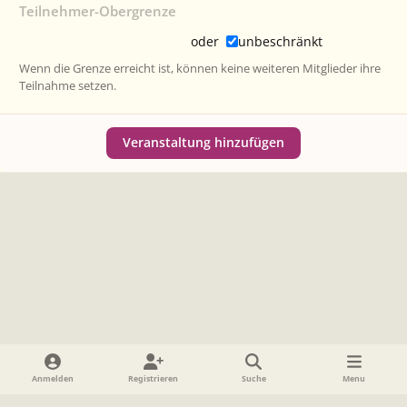
Teilnehmer-Obergrenze
oder
unbeschränkt
Wenn die Grenze erreicht ist, können keine weiteren Mitglieder ihre
Teilnahme setzen.
Veranstaltung hinzufügen
Heller Modus
Dunkler Modus
Systemeinstellung
Anmelden
Registrieren
Suche
Menu
Sprache
Datenschutzerklärung
Cookies
Impressum