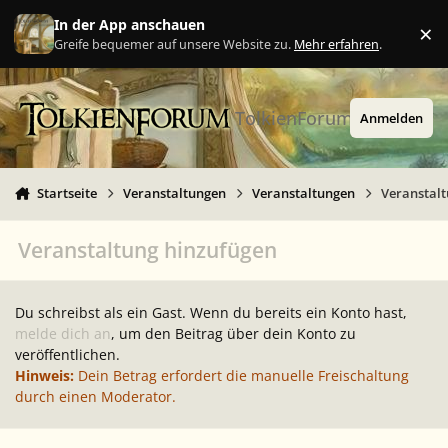
Zu Inhalt springen
In der App anschauen
×
Ig
Greife bequemer auf unsere Website zu.
Mehr erfahren
.
TolkienForum
Anmelden
Startseite
Veranstaltungen
Veranstaltungen
Veranstal
Veranstaltung hinzufügen
Du schreibst als ein Gast. Wenn du bereits ein Konto hast,
melde dich an
, um den Beitrag über dein Konto zu
veröffentlichen.
Hinweis:
Dein Betrag erfordert die manuelle Freischaltung
durch einen Moderator.