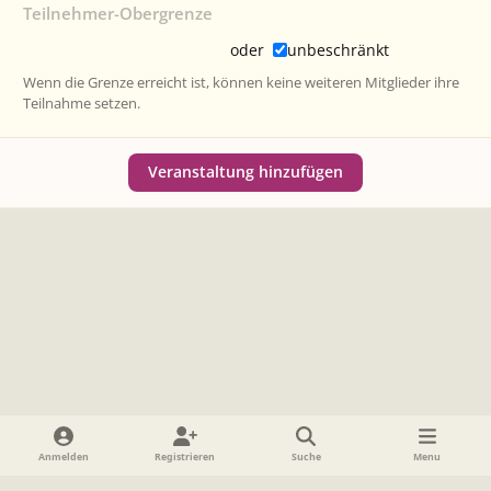
Teilnehmer-Obergrenze
oder
unbeschränkt
Wenn die Grenze erreicht ist, können keine weiteren Mitglieder ihre
Teilnahme setzen.
Veranstaltung hinzufügen
Heller Modus
Dunkler Modus
Systemeinstellung
Anmelden
Registrieren
Suche
Menu
Sprache
Datenschutzerklärung
Cookies
Impressum