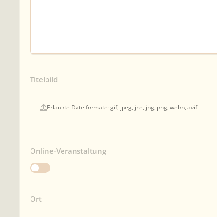
Titelbild
Erlaubte Dateiformate: gif, jpeg, jpe, jpg, png, webp, avif
Online-Veranstaltung
Ort