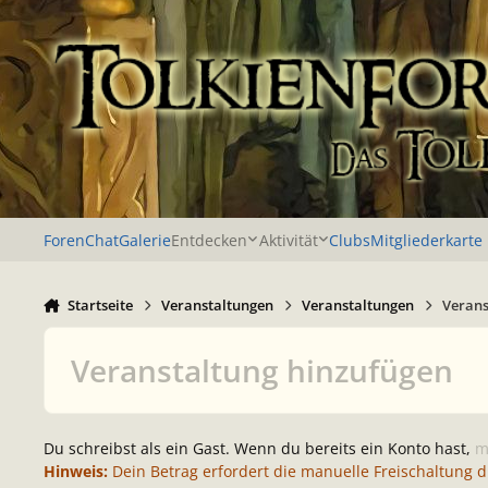
Zu Inhalt springen
Foren
Chat
Galerie
Entdecken
Aktivität
Clubs
Mitgliederkarte
Startseite
Veranstaltungen
Veranstaltungen
Verans
Veranstaltung hinzufügen
Du schreibst als ein Gast. Wenn du bereits ein Konto hast,
m
Hinweis:
Dein Betrag erfordert die manuelle Freischaltung 