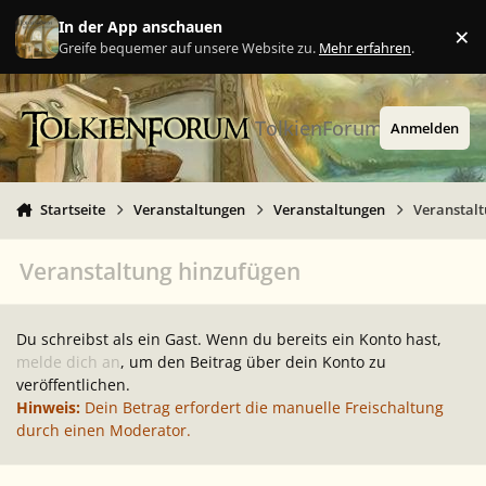
Zu Inhalt springen
In der App anschauen
×
Ig
Greife bequemer auf unsere Website zu.
Mehr erfahren
.
TolkienForum
Anmelden
Startseite
Veranstaltungen
Veranstaltungen
Veranstal
Veranstaltung hinzufügen
Du schreibst als ein Gast. Wenn du bereits ein Konto hast,
melde dich an
, um den Beitrag über dein Konto zu
veröffentlichen.
Hinweis:
Dein Betrag erfordert die manuelle Freischaltung
durch einen Moderator.