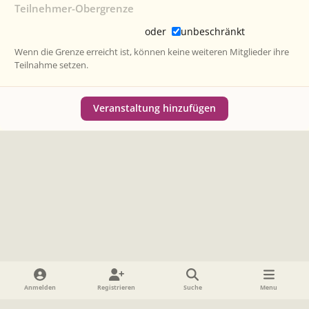
Teilnehmer-Obergrenze
oder
unbeschränkt
Wenn die Grenze erreicht ist, können keine weiteren Mitglieder ihre
Teilnahme setzen.
Veranstaltung hinzufügen
Heller Modus
Dunkler Modus
Systemeinstellung
Anmelden
Registrieren
Suche
Menu
Sprache
Datenschutzerklärung
Cookies
Impressum