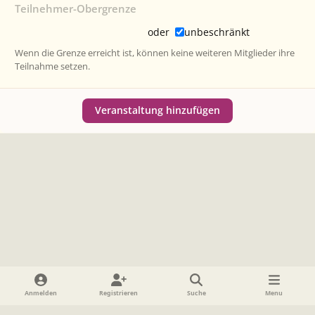
Teilnehmer-Obergrenze
oder
unbeschränkt
Wenn die Grenze erreicht ist, können keine weiteren Mitglieder ihre
Teilnahme setzen.
Veranstaltung hinzufügen
Heller Modus
Dunkler Modus
Systemeinstellung
Anmelden
Registrieren
Suche
Menu
Sprache
Datenschutzerklärung
Cookies
Impressum