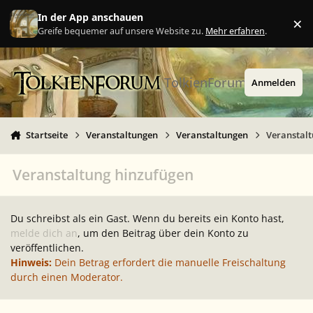
Zu Inhalt springen
In der App anschauen
×
Ig
Greife bequemer auf unsere Website zu.
Mehr erfahren
.
TolkienForum
Anmelden
Startseite
Veranstaltungen
Veranstaltungen
Veranstal
Veranstaltung hinzufügen
Du schreibst als ein Gast. Wenn du bereits ein Konto hast,
melde dich an
, um den Beitrag über dein Konto zu
veröffentlichen.
Hinweis:
Dein Betrag erfordert die manuelle Freischaltung
durch einen Moderator.