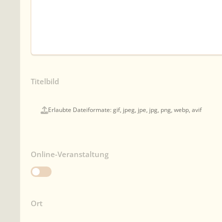
Titelbild
Erlaubte Dateiformate: gif, jpeg, jpe, jpg, png, webp, avif
Online-Veranstaltung
Ort