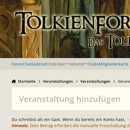
Zu Inhalt springen
Foren
Chat
Galerie
Entdecken
Aktivität
Clubs
Mitgliederkarte
Startseite
Veranstaltungen
Veranstaltungen
Verans
Veranstaltung hinzufügen
Du schreibst als ein Gast. Wenn du bereits ein Konto hast,
m
Hinweis:
Dein Betrag erfordert die manuelle Freischaltung 