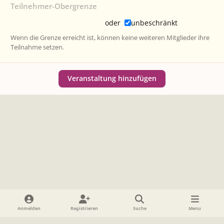
Teilnehmer-Obergrenze
oder
unbeschränkt
Wenn die Grenze erreicht ist, können keine weiteren Mitglieder ihre
Teilnahme setzen.
Veranstaltung hinzufügen
Heller Modus
Dunkler Modus
Systemeinstellung
Anmelden
Registrieren
Suche
Menu
Sprache
Datenschutzerklärung
Cookies
Impressum