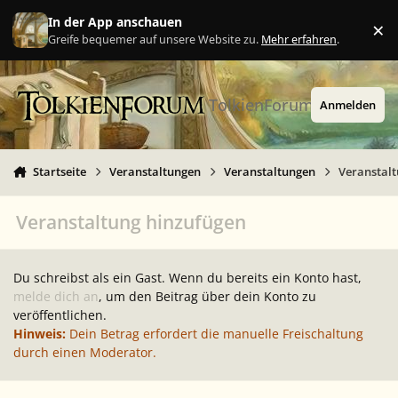
Zu Inhalt springen
In der App anschauen
×
Ig
Greife bequemer auf unsere Website zu.
Mehr erfahren
.
TolkienForum
Anmelden
Startseite
Veranstaltungen
Veranstaltungen
Veranstal
Veranstaltung hinzufügen
Du schreibst als ein Gast. Wenn du bereits ein Konto hast,
melde dich an
, um den Beitrag über dein Konto zu
veröffentlichen.
Hinweis:
Dein Betrag erfordert die manuelle Freischaltung
durch einen Moderator.