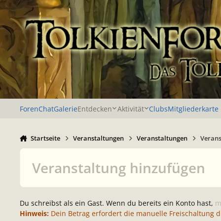
Zu Inhalt springen
Foren
Chat
Galerie
Entdecken
Aktivität
Clubs
Mitgliederkarte
Startseite
Veranstaltungen
Veranstaltungen
Verans
Veranstaltung hinzufügen
Du schreibst als ein Gast. Wenn du bereits ein Konto hast,
m
Hinweis:
Dein Betrag erfordert die manuelle Freischaltung 