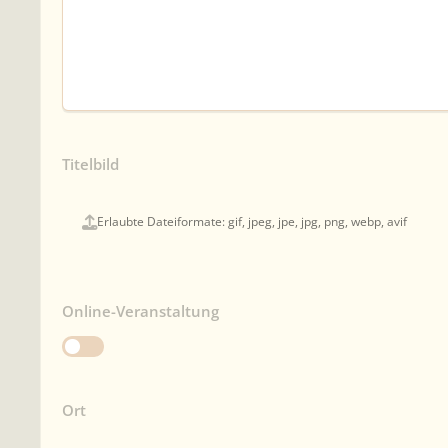
Titelbild
Erlaubte Dateiformate: gif, jpeg, jpe, jpg, png, webp, avif
Online-Veranstaltung
Ort