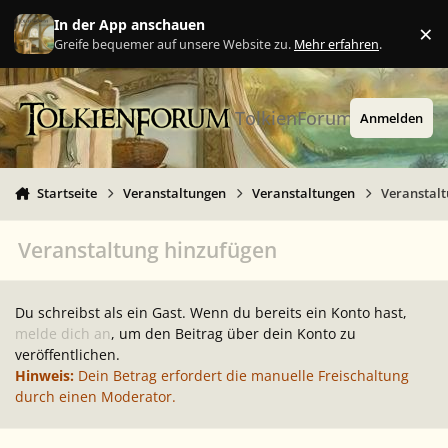
Zu Inhalt springen
In der App anschauen
×
Ig
Greife bequemer auf unsere Website zu.
Mehr erfahren
.
TolkienForum
Anmelden
Startseite
Veranstaltungen
Veranstaltungen
Veranstal
Veranstaltung hinzufügen
Du schreibst als ein Gast. Wenn du bereits ein Konto hast,
melde dich an
, um den Beitrag über dein Konto zu
veröffentlichen.
Hinweis:
Dein Betrag erfordert die manuelle Freischaltung
durch einen Moderator.