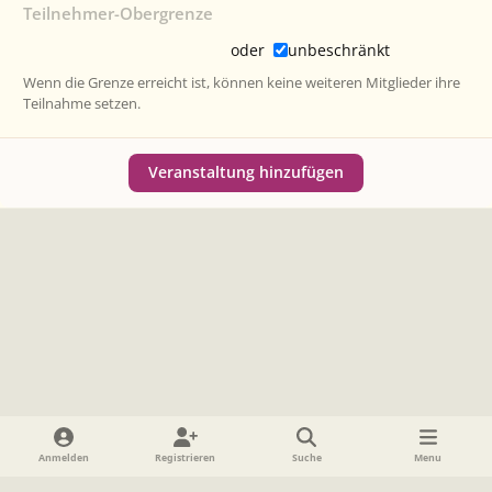
Teilnehmer-Obergrenze
oder
unbeschränkt
Wenn die Grenze erreicht ist, können keine weiteren Mitglieder ihre
Teilnahme setzen.
Veranstaltung hinzufügen
Heller Modus
Dunkler Modus
Systemeinstellung
Anmelden
Registrieren
Suche
Menu
Sprache
Datenschutzerklärung
Cookies
Impressum