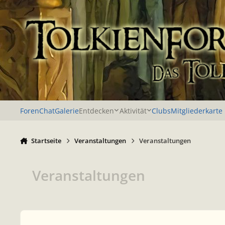
Zu Inhalt springen
Foren
Chat
Galerie
Entdecken
Aktivität
Clubs
Mitgliederkarte
Startseite
Veranstaltungen
Veranstaltungen
Veranstaltungen