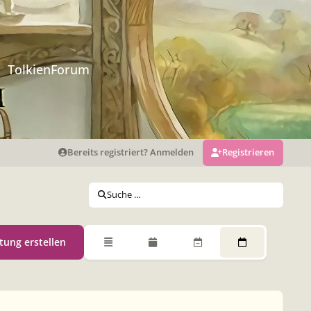
TolkienForum
Bereits registriert? Anmelden
Registrieren
Suche …
tung erstellen
Übersicht
Monatsansicht
Wochenansicht
Tagesansicht